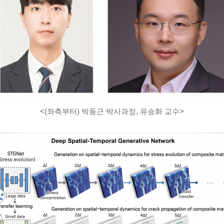
<(좌측부터) 박동근 박사과정, 유승화 교수>