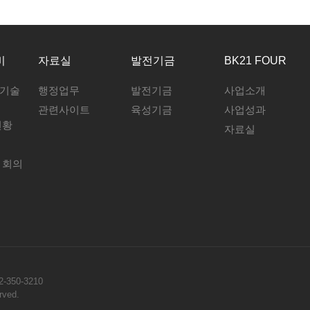
비
자료실
발전기금
BK21 FOUR
/기술
행정업무
발전기금
사업소개
관련사이트
육성기금
사업성과
현황
자료실
 회의
-350-3210
rved.