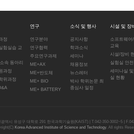
연구
소식 및 행사
시설 및 장
과정
연구분야
공지사항
소프트웨어
교육
실험실습 교
연구협력
학과소식
시설/장비 
주요연구과제
세미나
 소속 동아리
실험실 안전
ME+AX
채용정보
원과정
세미나실 및
ME+반도체
뉴스레터
실 현황
학위과정
ME+ BIO
박사 학위논문 최
D&A
종심사 일정
ME+ BATTERY
광역시 유성구 대학로 291 한국과학기술원(KAIST) | T.042-350-3002~5 | F.042
right(C)
Korea Advanced Institute of Science and Technology.
All rights Rese