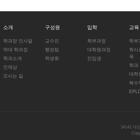
소개
구성원
입학
교육
학과장 인사말
교수진
학부과정
학부
역대 학과장
행정팀
대학원과정
학사
육
학과소개
학생회
진입생
학과
인재상
대학
오시는 길
복수
EPL
34141 대전
Copy