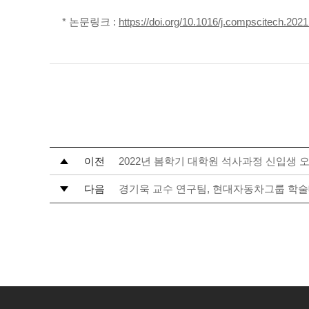
* 논문링크 :
https://doi.org/10.1016/j.compscitech.202
이전
2022년 봄학기 대학원 석사과정 신입생
다음
경기욱 교수 연구팀, 현대자동차그룹 학술