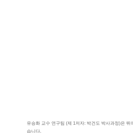
유승화 교수 연구팀 (제 1저자: 박건도 박사과정)은
습니다.