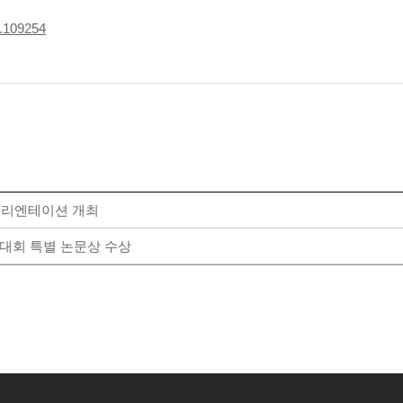
1.109254
 오리엔테이션 개최
대회 특별 논문상 수상