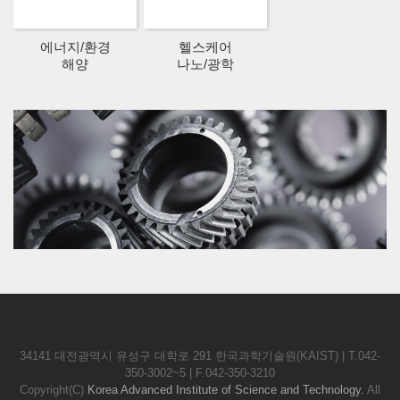
에너지/환경
헬스케어
해양
나노/광학
34141 대전광역시 유성구 대학로 291 한국과학기술원(KAIST) | T.042-
350-3002~5 | F.042-350-3210
Copyright(C)
Korea Advanced Institute of Science and Technology.
All