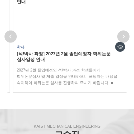
안내
독창적인 샌드위치 구조이다.
중앙에는 카본블랙과 환원
그래핀 산화물로 만든
초박형...
학사
m
[석/박사 과정] 2027년 2월 졸업예정자 학위논문
심사일정 안내​​
위
2027년 2월 졸업예정인 석/박사 과정 학생들에게
학위논문심사 및 제출 일정을 안내하오니 해당자는 내용을
숙지하여 학위논문 심사를 진행하여 주시기 바랍니다. ■
-
2027년 2월 졸업예정자 ● 석사과정 구 분 중간심사(발표)
최종심사(발표) 심사 (발표)전 논문심사 기간 • 2026.8.31.(월)
가
까지 ※ 원 심사기간은 8월 말까지이나 2026.9.14.(...
KAIST MECHANICAL ENGINEERING