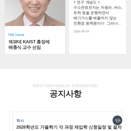
과정,
<김미소 교수> <Nano
< 연구 개념도 >
Award 수상
복합재분리판 개발​
Convergence Outstanding
수소연료전지는 자동차, 버스,
)이
Paper Award 상패 사진>
트럭 등을 운행하면서
지
우리 과 김미소 교수가 2026년
배기가스를 배출하지 않는
JCK
7월 9일, 나노기술연구협의회
친환경 동력원이다. 그러나
(Korea Nanotechnology
연료전지 내부에서 전기와
2026-08-10
2026-08-04
Research Society, KoNTRS)
열을 전달하고 수소와 공기의
Hot Issue
EMS
가 발행하는 국제학술지 Nano
흐름을 관리하는 핵심 부품인
제18대 KAIST 총장에
Convergence로부터
분리판은 수소연료전지의
배충식 교수 선임​
Outstanding Paper
대량생산과 상용화를 어렵게
.
Award(우수논문상)를
하는 요소 중 하나이다. 기존
,
수상했다. 이번 상은 Nano
분리판은 주로 무거운
S
Convergence(2025 Journal
금속이나 깨지기 쉬운
에
Impact Factor: 13.8)에 게재된
흑연으로 제작되며, 가격이
논문 가운데 학술적 기여도와
높고 대량으로 생산하기
영향력이 뛰어난 논문에
어렵다는 한계가 있다. <
KAIST MECHANICAL ENGINEERING
수여되는 상이다. 김 교수는
(왼쪽부터) 김성수교수,
공지사항
2024년 발표한 논문
Abdalla Ahmed 방문교수 >
한
‘Advances in materials and
우리 과 김성수 교수 연구팀은
technologies for digital light
이러한 문제를 해결하기 위해
processing 3D ...
가볍고 강하면서도 전기와
ral
열을 효과적으로 전달할 수
있는 새로운 복합재 분리판을
학사
개발했다. 핵심은 서로 다른
2026학년도 가을학기 각 과정 재입학 신청일정 및 절차
...
탄소 소재의 장점을 결합한