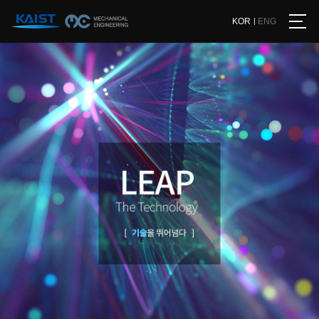
KOR
ENG